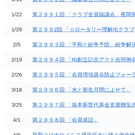
1/22
第２９９１回 「クラブ全員協議会」夜間
1/29
第２９９2回 「☆ロータリー理解(Eクラブ
2/5
第２９９３回 「平和と紛争予防、紛争解
2/19
第２９９４回 「RI創立記念アクト合同例
2/26
第２９９５回 「会員増強退会防止フォー
3/18
第２９９６回 「水と衛生月間によせて」
3/25
第２９９７回 「坂本新世代基金支援贈呈
4/1
第２９９８回 「会員卓話」