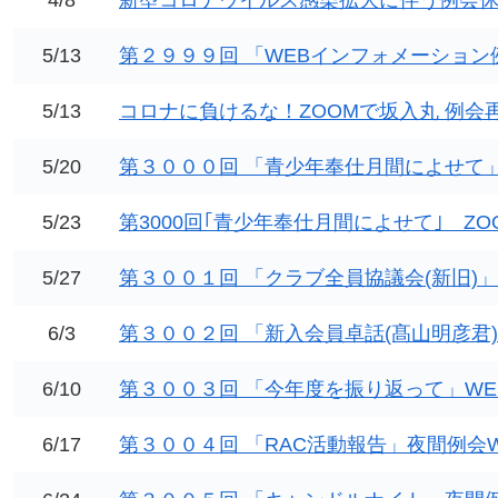
4/8
新型コロナウイルス感染拡大に伴う例会
5/13
第２９９９回 「WEBインフォメーション
5/13
コロナに負けるな！ZOOMで坂入丸 例会
5/20
第３０００回 「青少年奉仕月間によせて」
5/23
第3000回｢青少年奉仕月間によせて｣ ZO
5/27
第３００１回 「クラブ全員協議会(新旧)」
6/3
第３００２回 「新入会員卓話(髙山明彦君
6/10
第３００３回 「今年度を振り返って」WE
6/17
第３００４回 「RAC活動報告」夜間例会