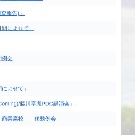
調査報告)」
月間によせて」
間例会
間によせて」
oming)/藤川享胤PDG講演会」
・商業高校 」移動例会