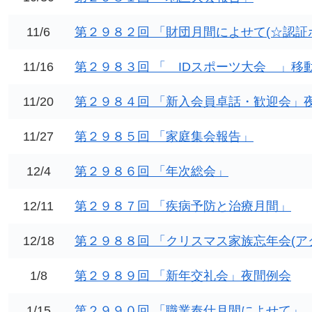
11/6
第２９８２回 「財団月間によせて(☆認証
11/16
第２９８３回 「 IDスポーツ大会 」移
11/20
第２９８４回 「新入会員卓話・歓迎会」
11/27
第２９８５回 「家庭集会報告」
12/4
第２９８６回 「年次総会」
12/11
第２９８７回 「疾病予防と治療月間」
12/18
第２９８８回 「クリスマス家族忘年会(ア
1/8
第２９８９回 「新年交礼会」夜間例会
1/15
第２９９０回 「職業奉仕月間によせて」