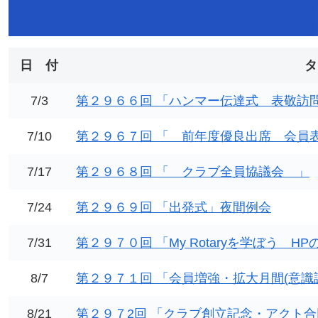
日 付
タ
7/3
第２９６６回 「ハンマー伝達式 表敬訪
7/10
第２９６７回 「 前年度優良出席 会員
7/17
第２９６８回 「 クラブ全員協議会 」
7/24
第２９６９回 「出発式」夜間例会
7/31
第２９７０回 「My Rotaryを学ぼう H
8/7
第２９７１回 「会員増強・拡大月間(意識
8/21
第２９７2回 「クラブ創立記念・アクト