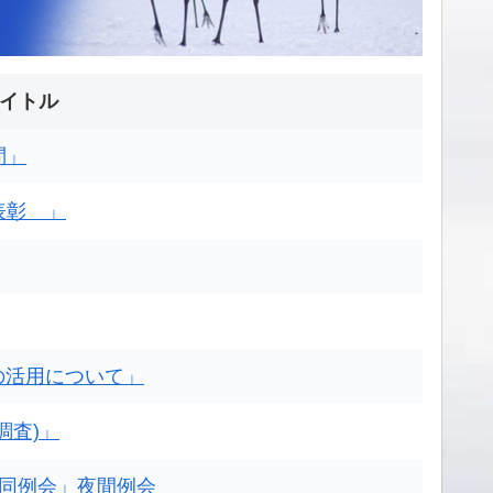
イトル
問」
表彰 」
Pの活用について」
調査)」
合同例会」夜間例会