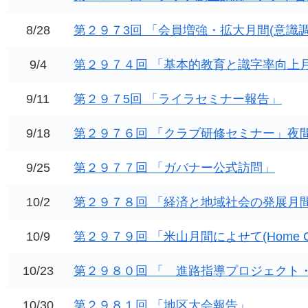
8/28
第２９７3回 「会員増強・拡大月間(意識
9/4
第２９７４回 「基本的教育と識字率向上
9/11
第２９７5回 「ライラセミナー報告」
9/18
第２９７６回 「クラブ研修セミナー」夜
9/25
第２９７７回 「ガバナー公式訪問」
10/2
第２９７８回 「経済と地域社会の発展月
10/9
第２９７９回 「米山月間によせて(Home C
10/23
第２９８０回 「 進路指導プロジェクト
10/30
第２９８１回 「地区大会報告」