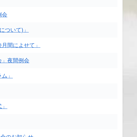
例会
について)」
決月間によせて」
会」夜間例会
ラム」
式」