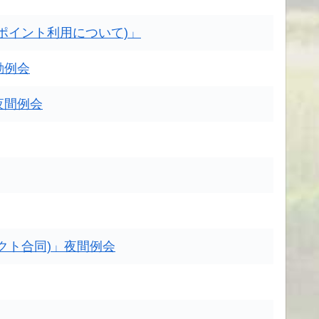
ポイント利用について)」
動例会
夜間例会
クト合同)」夜間例会