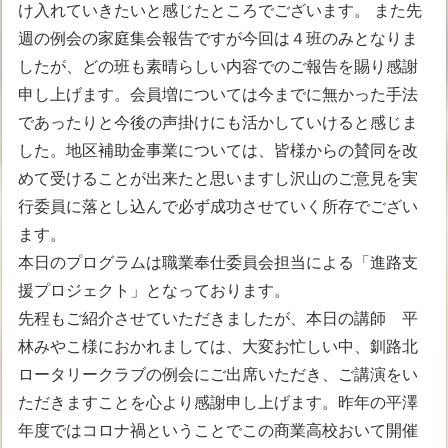
け入れていきたいと感じたところでございます。 また先
週の例会の家庭集会報告ですが今回は４班のみとなりま
したが、どの班も素晴らしい内容でのご報告を賜り感謝
申し上げます。会員増については今までに無かった手法
であったりと今後の声掛けにも活かしていけると感じま
した。地区補助金事業については、皆様からの賛同を改
めて受けることが出来たと思いますし沢山のご意見を実
行委員に落とし込んで必ず成功させていく所存でござい
ます。
本日のプログラムは職業奉仕委員会担当による「進路支
援プロジェクト」となっております。
先程もご紹介させていただきましたが、本日の講師 平
林みやこ様におかれましては、大変お忙しい中、釧路北
ロータリークラブの例会にご出席いただき、ご講演をい
ただきますことを心より感謝申し上げます。昨年の平澤
年度ではコロナ禍ということでこの商業高校おいて開催