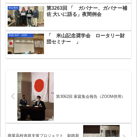
第3263回 「 ガバナー、ガバナー補
例会報告
佐 大いに語る」夜間例会
「 米山記念奨学会 ロータリー財
2026-2027（本間）年度
団セミナー 」
第3062回 家庭集会報告（ZOOM併用）
商業高校進路支援プロジェクト 釧路新