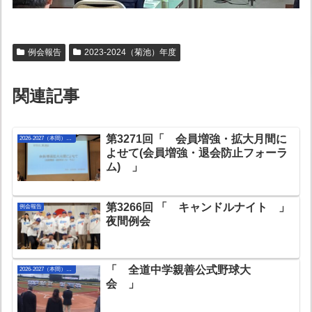
例会報告
2023-2024（菊池）年度
関連記事
第3271回「 会員増強・拡大月間に
2026-2027（本間）年度
よせて(会員増強・退会防止フォーラ
ム) 」
第3266回 「 キャンドルナイト 」
例会報告
夜間例会
「 全道中学親善公式野球大
2026-2027（本間）年度
会 」