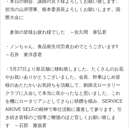
・本日の例会、講師の宮下様よろしくお願い致します。
担当の山岸理事、根本委員長よろしくお願いします。国
際大会に
参加の皆様お疲れ様でした ～佐久間 泰弘君
・ノンちゃん、食品衛生功労者おめでとうございます!!
～石井 東洋彦君
・5月27日より新店舗に移転致しました。たくさんのお花
やお祝いありがとうございました。会長、幹事はじめ皆
様のあたたかいお気持ちを頂戴して、釧路北ロータリー
クラブに入会して本当に良かったなと思いました。これ
を機にロータリアンとしてさらに研鑽を積み、SERVICE
ABOVE SELFの精神で奉仕活動に邁進して参ります。引
き続き皆様のご指導ご鞭撻のほど宜しくお願い致しま
す ～石部 雅規君