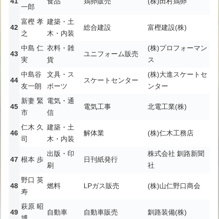
食品
鶏卵販売
(株)田村鶏卵
一郎
富樫 孝
建築・土
総合建設
富樫建設(株)
之
木・内装
中島 仁
衣料・雑
(株)プロフォーマン
ユニフォーム販売
実
貨
ス
中島谷
文具・ス
(株)大進スケートセ
スケートセンター
友一朗
ポーツ
ンター
新妻 緊
電気・通
電気工事
北電工業(株)
市
信
仁木 久
建築・土
解体業
(株)仁木工務店
司
木・内装
出版・印
株式会社 釧路新聞
根本 歩
日刊紙発行
刷
社
野口 英
燃料
LPガス販売
(株)山仁野口商会
寿
萩原 昭
自動車
自動車販売
釧路装備(株)
博