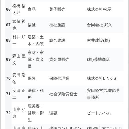
松橋 福
食品
菓子販売
株式会社松屋
太郎
武藤 裕
福祉
福祉施設
合同会社 武久
也
村井 順
建築・土
総合建設
村井建設(株)
一
木・内装
家財・家
森山 義
電・貴金
貴金属販売
(株)菊地商店
文
属
安田 浩
保険
保険代理業
株式会社LINK-S
佑
安田 正
法律・税
安田経営労務管理
社会保険労務士
二
務
事務所
理美容・
山岸 弘
健康・衛
理容
ビートルバム
典
生
山田 康
建築・土
建設コンサルタン
(株)郡土木コンサル