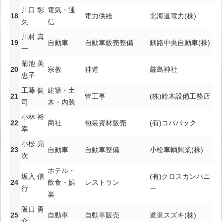
川口 彰
電気・通
電力供給
北海道電力(株)
久
信
川村 真
自動車
自動車販売整備
釧路中央自動車(株)
一
菊池 美
宗教
神道
厳島神社
恵子
工藤 健
建築・土
管工事
(株)鈴木設備工務店
司
木・内装
小林 裕
商社
包装資材販売
(有)コバパック
幸
小松 亮
自動車
自動車整備
小松車輌興業(株)
次
ホテル・
坂入 信
(有)クロスカンパニ
飲食・娯
レストラン
行
ー
楽
阪口 勇
自動車
自動車販売
道東スズキ(株)
介