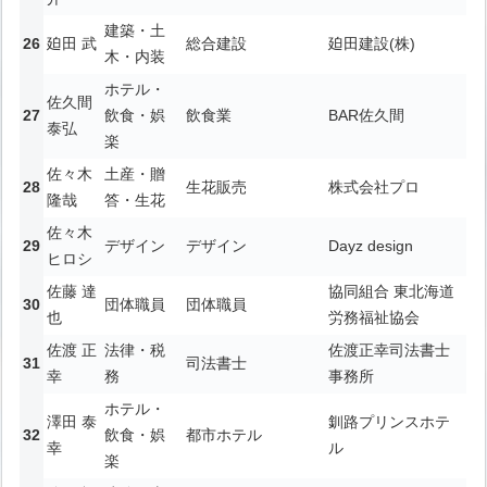
建築・土
廹田 武
総合建設
廹田建設(株)
木・内装
ホテル・
佐久間
飲食・娯
飲食業
BAR佐久間
泰弘
楽
佐々木
土産・贈
生花販売
株式会社プロ
隆哉
答・生花
佐々木
デザイン
デザイン
Dayz design
ヒロシ
佐藤 達
協同組合 東北海道
団体職員
団体職員
也
労務福祉協会
佐渡 正
法律・税
佐渡正幸司法書士
司法書士
幸
務
事務所
ホテル・
澤田 泰
釧路プリンスホテ
飲食・娯
都市ホテル
幸
ル
楽