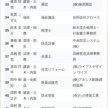
篠原 恒
建築・土
園芸
(株)篠原園芸
也
木・内装
島貫 こ
福祉
福祉施設
合同会社グロース
ずえ
鈴木 圭
法律・税
鈴木圭介税理士・
税理士
介
務
行政書士事務所
𣳾地 浩
環境・防
中央防災システム
防災設備
幸
災
(株)
高橋 哲
法律・税
高橋哲也法律事務
弁護士
也
務
所
多田 洋
建築・土
(株)ライブスデザイ
住宅リフォーム
平
木・内装
ン ワイズ
田中 和
薬・化粧
(株)アネシス釧路調
医薬品販売
紀
品
剤薬局
田野 竜
建築・土
防水塗装
(有)たの塗装工業
之介
木・内装
田村 憲