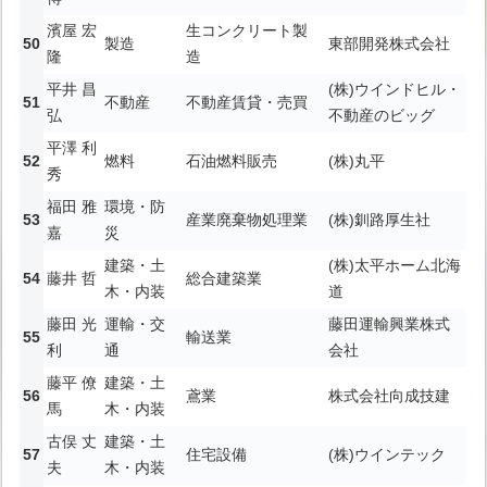
濱屋 宏
生コンクリート製
製造
東部開発株式会社
隆
造
平井 昌
(株)ウインドヒル・
不動産
不動産賃貸・売買
弘
不動産のビッグ
平澤 利
燃料
石油燃料販売
(株)丸平
秀
福田 雅
環境・防
産業廃棄物処理業
(株)釧路厚生社
嘉
災
建築・土
(株)太平ホーム北海
藤井 哲
総合建築業
木・内装
道
藤田 光
運輸・交
藤田運輸興業株式
輸送業
利
通
会社
藤平 僚
建築・土
鳶業
株式会社向成技建
馬
木・内装
古俣 丈
建築・土
住宅設備
(株)ウインテック
夫
木・内装