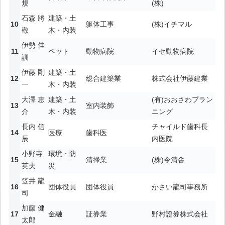
規
(株)
石森 將
建築・土
躯体工事
(株)イチマル
敬
木・内装
伊勢 佳
ペット
動物病院
イセ動物病院
訓
伊藤 剛
建築・土
総合建築業
株式会社伊藤建業
一
木・内装
大澤 恵
建築・土
(有)おおさわプラン
室内装飾
介
木・内装
ニング
長内 信
チャイルド歯科長
医療
歯科医
辰
内医院
小野寺
環境・防
清掃業
(株)令清舎
英夫
災
笠井 龍
団体役員
団体役員
かさい龍司事務所
司
加藤 健
金融
証券業
野村證券株式会社
太郎