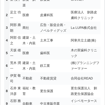
楽
足立 功
医療法人 釧路皮
医療
皮膚科医
一
膚科クリニック
阿部 壽
広告・販促企画・
商社
La LUPA株式会社
朗
ノベルティグッズ
阿部 信
建築・土
土木工事
阿寒共立土建(株)
之
木・内装
天坂 雄
木の実歯科クリニ
医療
歯科医
一
ック
荒木 潤
建築・土
(株)プランニングフ
鉄工業
一
木・内装
ァーマァー
伊賀 敬
不動産
不動産賃貸
合同会社READ
司
石井 東
福祉・教
更生保護法人 釧
更生保護
洋彦
育
路更生保護協会
石部 雅
イシベモータース
自動車
中古車販売業