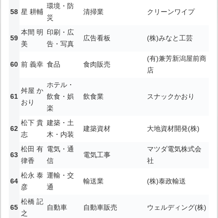
環境・防
星 耕輔
清掃業
クリーンワイプ
災
本間 明
印刷・広
広告看板
(株)みなと工芸
美
告・写真
(有)兼芳新潟屋前商
前 義幸
食品
食肉販売
店
ホテル・
舛屋 か
飲食・娯
飲食業
スナックかおり
おり
楽
松下 貴
建築・土
建築資材
大地資材開発(株)
志
木・内装
松田 有
電気・通
マツダ電気株式会
電気工事
律香
信
社
松永 泰
運輸・交
輸送業
(株)泰政輸送
彦
通
松橋 記
自動車
自動車販売
ウェルディング(株)
之