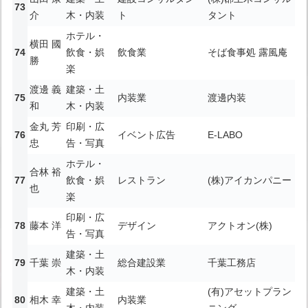
介
木・内装
ト
タント
ホテル・
横田 國
飲食・娯
飲食業
そば食事処 露風庵
勝
楽
渡邊 義
建築・土
内装業
渡邊内装
和
木・内装
金丸 芳
印刷・広
イベント広告
E-LABO
忠
告・写真
ホテル・
合林 裕
飲食・娯
レストラン
(株)アイカンパニー
也
楽
印刷・広
藤本 洋
デザイン
アクトオン(株)
告・写真
建築・土
千葉 崇
総合建設業
千葉工務店
木・内装
建築・土
(有)アセットプラン
相木 幸
内装業