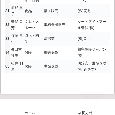
木・内装
ニング
前野 貴
食品
菓子販売
(株)花月
子
曽我 晃
文具・ス
シー・アイ・アー
事務機器販売
芳
ポーツ
ル曽我(株)
佐藤 昌
環境・防
清掃業
(株)Crane
生
災
矢田主
損害保険ジャパン
保険
損害保険
祥史
(株)
松井 利
明治安田生命保険
保険
生命保険
道
(相)釧路支社
ホーム
会長方針