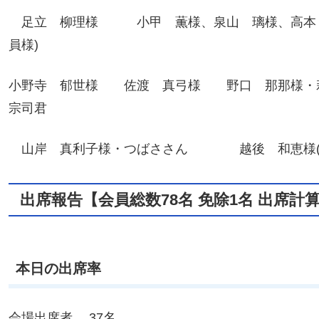
足立 柳理様 小甲 薫様、泉山 璃様、高本 愛
員様)
小野寺 郁世様 佐渡 真弓様 野口 那那様・
宗司君
山岸 真利子様・つばささん 越後 和恵様(ピア
出席報告【会員総数78名 免除1名 出席計
本日の出席率
会場出席者 37名