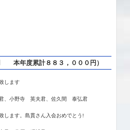
円 本年度累計８８３，０００円
）
致します
夫君、佐久間 泰弘君
致します。島貫さん入会おめでとう!