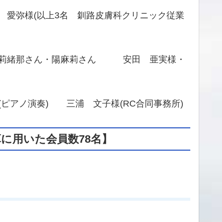
弥様(以上3名 釧路皮膚科クリニック従業
莉緒那さん・陽麻莉さん 安田 亜実様・
ノ演奏) 三浦 文子様(RC合同事務所)
算に用いた会員数78名】