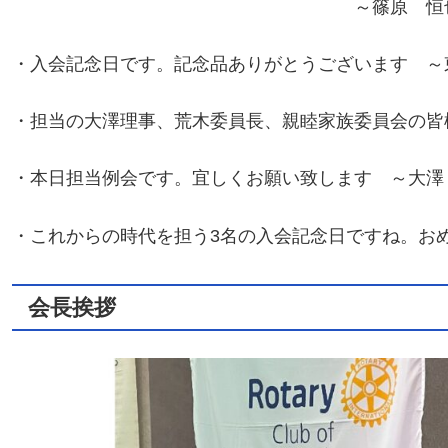
～篠原 恒也君、萩原
・入会記念日です。記念品ありがとうございます ～
・担当の大澤理事、荒木委員長、親睦家族委員会の皆
・本日担当例会です。宜しくお願い致します ～大澤
・これからの時代を担う3名の入会記念日ですね。お
会長挨拶