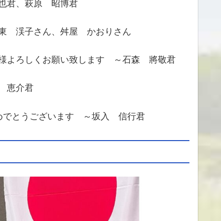
 昭博君
東 渓子さん、舛屋 かおりさん
様よろしくお願い致します ～石森 將敬君
 恵介君
めでとうございます ～坂入 信行君