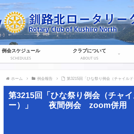
例会スケジュール
クラブについて
SCHEDULES
ABOUT US
ホーム
例会報告
第3215回「ひな祭り例会（チャイル
第3215回「ひな祭り例会（チャ
ー）」 夜間例会 zoom併用