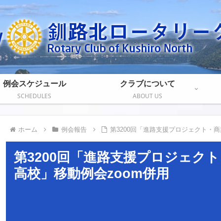
例会スケジュール
クラブについて
SCHEDULES
ABOUT US
ホーム
例会報告
第3200回「進路支援プロジェクト・商
第3200回「進路支援プロジェク
高校」移動例会zoom併用