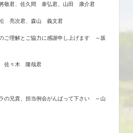
將敬君、佐久間 泰弘君、山田 康介君
松 亮次君、森山 義文君
くのご理解とご協力に感謝申し上げます ～坂
 佐々木 隆哉君
ラの兄貴、担当例会がんばって下さい ～山
郎君