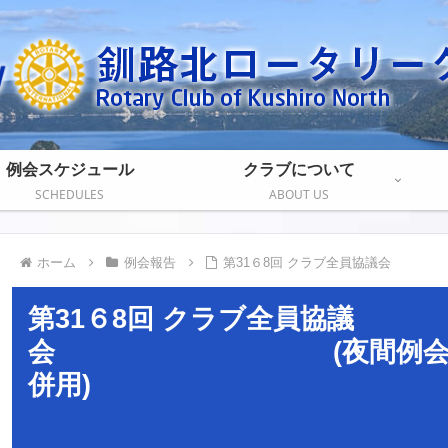
例会スケジュール
クラブについて
SCHEDULES
ABOUT US
ホーム
例会報告
第31６8回 クラブ全員協議会
第31６8回 クラブ全員協議
会 (夜間例会/zo
併用)