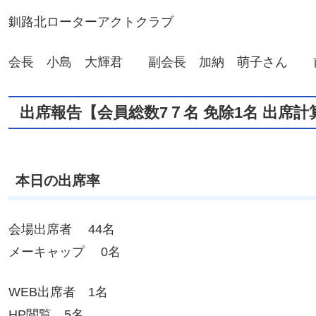
釧路北ローターアクトクラブ
会長 小島 大輝君 副会長 加納 萌子さん 
出席報告【会員総数7７名 免除1名 出席計
本日の出席率
会場出席者 44名
メーキャップ 0名
WEB出席者 1名
HP閲覧 5名