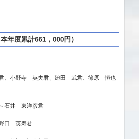
本年度累計661，000円
）
君、小野寺 英夫君、廹田 武君、篠原 恒也
～石井 東洋彦君
野口 英寿君