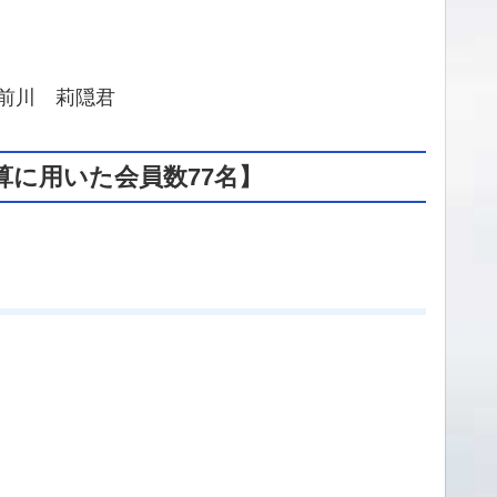
前川 莉隠君
算に用いた会員数77名】